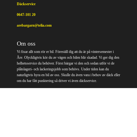
Däckservice
0647-101 20
arebargarn@telia.com
Om oss
Vi fixar allt som rör er bil. Föreställ dig att du är på vintersemester i
Åre. Olyckligtvis kör du av vägen och bilen blir skadad. Vi ger dig den
helhetsservice du behöver. Först bärgar vi den och sedan utför vi de
plåtslageri- och lackeringsjobb som behövs. Under tiden kan du
naturligtvis hyra en bil av oss. Skulle du även vara i behov av däck eller
om du har fått punktering så driver vi även däckservice.
Integritet & cookies