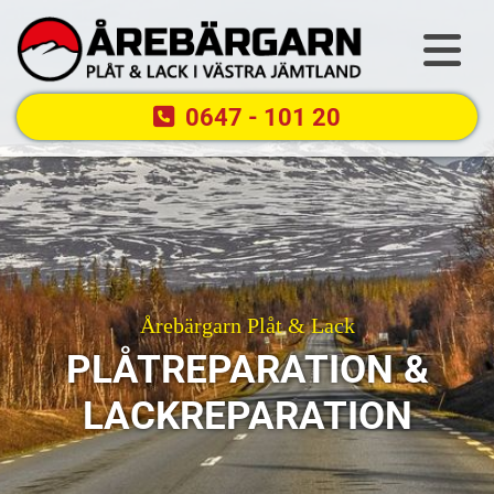
0647 - 101 20
Årebärgarn Plåt & Lack
PLÅTREPARATION &
LACKREPARATION