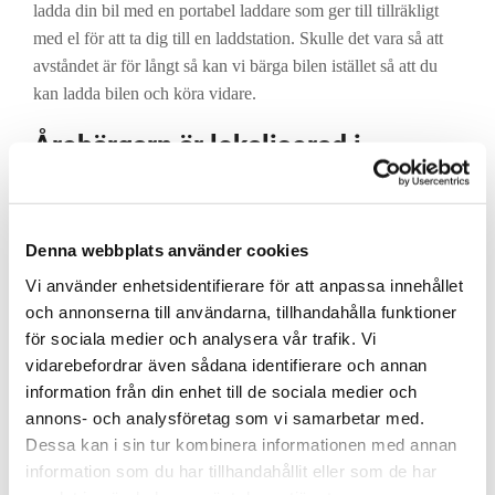
ladda din bil med en portabel laddare som ger till tillräkligt
med el för att ta dig till en laddstation. Skulle det vara så att
avståndet är för långt så kan vi bärga bilen istället så att du
kan ladda bilen och köra vidare.
Årebärgarn är lokaliserad i
Jämtland
I orter som Åre, Duved, Undersåker, Järpen, Kall, Krokom
och Edsåsdalen med flera. Står vi redo att hjälpa dig när
Denna webbplats använder cookies
bränslet eller laddningen till bilen tagit slut.
Vi använder enhetsidentifierare för att anpassa innehållet
och annonserna till användarna, tillhandahålla funktioner
för sociala medier och analysera vår trafik. Vi
vidarebefordrar även sådana identifierare och annan
information från din enhet till de sociala medier och
annons- och analysföretag som vi samarbetar med.
Dessa kan i sin tur kombinera informationen med annan
information som du har tillhandahållit eller som de har