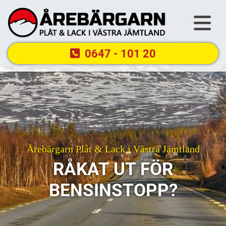
0647 - 101 20
Årebärgarn Plåt & Lack i Västra Jämtland
RÅKAT UT FÖR
BENSINSTOPP?