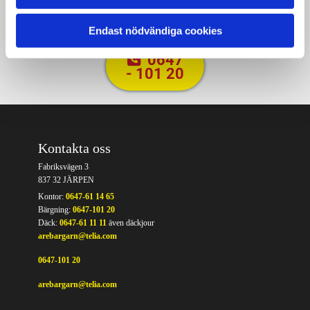
OSS!
Endast nödvändiga cookies
0647
- 101 20
Kontakta oss
Fabriksvägen 3
837 32 JÄRPEN
Kontor:
0647-61 14 65
Bärgning:
0647-101 20
Däck:
0647-61 11 11
även däckjour
arebargarn@telia.com
0647-101 20
arebargarn@telia.com